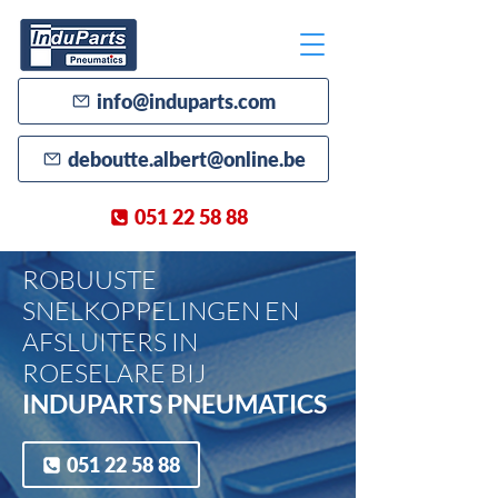
info@induparts.com
deboutte.albert@online.be
051 22 58 88
ROBUUSTE
SNELKOPPELINGEN EN
AFSLUITERS IN
ROESELARE BIJ
INDUPARTS PNEUMATICS
051 22 58 88