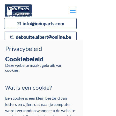
NEEM VOOR AL UW
PNEUMATICA CONTACT OP
info@induparts.com
MET
INDUPARTS
PNEUMATICS
deboutte.albert@online.be
Privacybeleid
051 22 58 88
Cookiebeleid
Deze website maakt gebruik van
cookies.
Wat is een cookie?
Een cookie is een klein bestand van
letters en cijfers dat naar je computer
wordt verzonden wanneer u de website