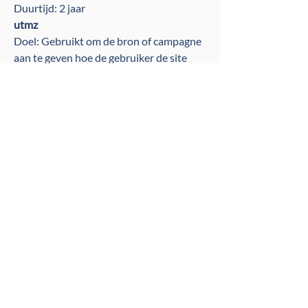
Duurtijd: 2 jaar
utmz
Doel: Gebruikt om de bron of campagne
aan te geven hoe de gebruiker de site
heeft bereikt
Duurtijd: 6 maanden
Beheer van cookies
Beheer van cookies via je
browser:
Als je wil vermijden dat bepaalde cookies
op jouw computer geïnstalleerd worden,
dan kan je dat via de Privacy instellingen
van je browser aangeven. Cookies
verwijderen kan ook via de Privacy
instellingen van je browser.