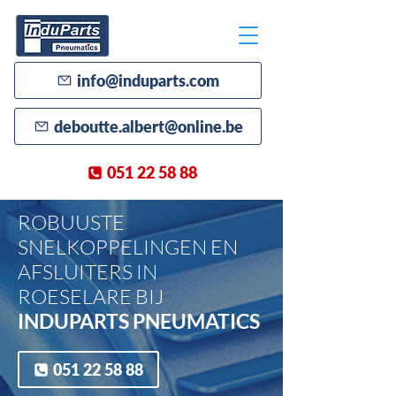
info@induparts.com
deboutte.albert@online.be
051 22 58 88
ROBUUSTE
SNELKOPPELINGEN EN
AFSLUITERS IN
ROESELARE BIJ
INDUPARTS PNEUMATICS
051 22 58 88