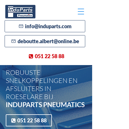
info@induparts.com
deboutte.albert@online.be
051 22 58 88
ROBUUSTE
SNELKOPPELINGEN EN
AFSLUITERS IN
ROESELARE BIJ
INDUPARTS PNEUMATICS
051 22 58 88